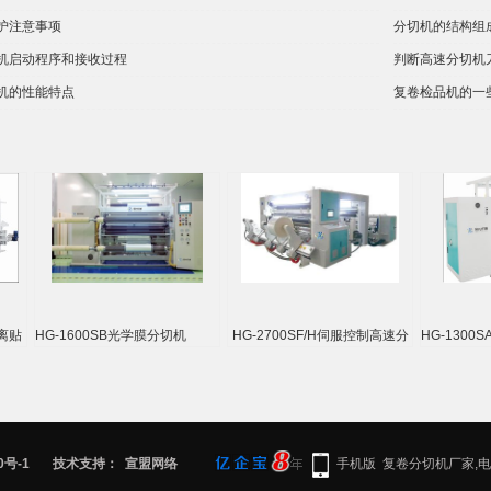
护注意事项
分切机的结构组
机启动程序和接收过程
判断高速分切机
机的性能特点
复卷检品机的一
剥离贴
HG-1600SB光学膜分切机
HG-2700SF/H伺服控制高速分
HG-130
切机
0号-1
技术支持：
宣盟网络
手机版
复卷分切机厂家,