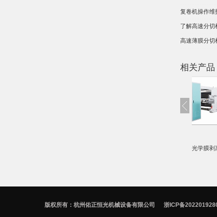
复卷机操作维
了解高速分切
高速薄膜分切
相关产品
00SA剥离分切复卷机
预涂膜分切机
HG-1600SA/TH 光学膜
合分切机
版权所有：杭州佑正恒光机械设备有限公司
浙ICP备202201928