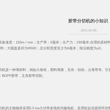
胶带分切机的小知识
- 2021-02-06-
设备速度：150m / min；生产率：5毫米；生产力：190毫米;合理的原
原料；大圆盘直径为Φ500；总分割宽度至少为6毫米；除法精度为±0。
是一种薄材料，例如大卷纸，塑料薄膜，无布，铝铂，云母带等。它被
：BOPP胶带，文具胶带切割。
的主轴轴承采用5.5 kw大功率多线程伺服电机，采用软起动器闭环控制