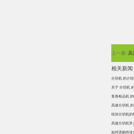
上一条:
高
相关新闻
分切机 的介绍
关于 分切机 
复卷检品机 
高速分切机 
纸张分切机的
高速分切机常
如何选购纸张