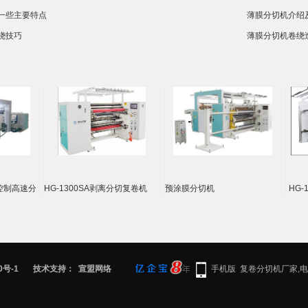
一些主要特点
薄膜分切机介绍
绕技巧
薄膜分切机卷绕
G-1300SA剥离分切复卷机
预涂膜分切机
HG-1600SA/TH
合分切机
0号-1
技术支持：
宣盟网络
手机版
复卷分切机厂家,