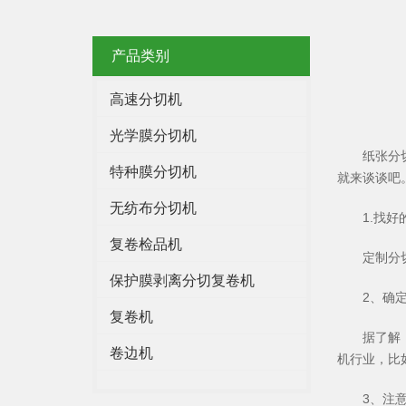
产品类别
高速分切机
光学膜分切机
纸张分
特种膜分切机
就来谈谈吧
无纺布分切机
1.找
复卷检品机
定制分
保护膜剥离分切复卷机
2、确
复卷机
据了解
卷边机
机行业，比
3、注