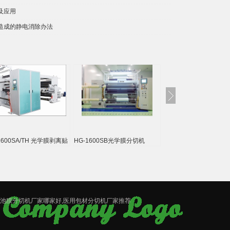
及应用
造成的静电消除办法
 光学膜剥离贴
HG-1600SB光学膜分切机
HG-2700SF/H伺服控制高速分
HG-
切机
电池膜分切机厂家哪家好,医用包材分切机厂家推荐