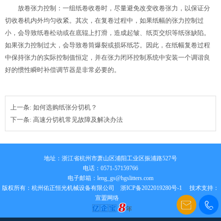
放卷张力控制：一组纸卷收卷时，尽量避免改变收卷张力，以保证分
切收卷机内外均匀收紧。其次，在复卷过程中，如果纸幅的张力控制过
小，会导致纸卷松动或在底辊上打滑，造成起皱、纸页交织等纸张缺陷。
如果张力控制过大，会导致卷筒爆裂或损坏纸芯。因此，在纸幅复卷过程
中保持张力的实际控制值恒定，并在张力闭环控制系统中安装一个调谐良
好的惯性瞬时补偿调节器是非常必要的。
上一条:
如何选购纸张分切机？
下一条:
高速分切机常见故障及解决办法
地址：浙江省杭州市萧山区浦阳工业区振浦路527号
电话：0571-57159766
电子邮箱：
leng_gs@hgslitters.com
版权所有：杭州佑正恒光机械设备有限公司
浙ICP备2022019280号-1
技术支持：
宣盟网络