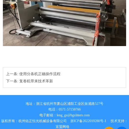
上一条:
使用分条机正确操作流程
下一条:
复卷机带来技术革新
地址：浙江省杭州市萧山区浦阳工业区振浦路527号
电话：0571-57159766
电子邮箱：
leng_gs@hgslitters.com
版权所有：杭州佑正恒光机械设备有限公司
浙ICP备2022019280号-1
技术支持：
宣盟网络