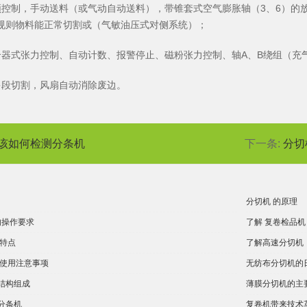
频控制，手动送料（或气动自动送料），带锥套式空气膨胀轴（3、6）的
规则物料能正常切割或（气敏油压式对侧系统）；
合器式张力控制、自动计数、报警停止、磁粉张力控制、轴A、B绕组（充
多段切割，风扇自动消除废边。
该如何检测分条机
下一条:
分切
分切机 的原理
的操作要求
了解 复卷检品机
的特点
了解高速分切机
的使用注意事项
无纺布分切机的
结构组成
薄膜分切机的主
分条机
复卷机带来技术