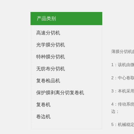
产品类别
高速分切机
光学膜分切机
薄膜分切机
特种膜分切机
1：该机由
无纺布分切机
2：中心卷
复卷检品机
3：本机采
保护膜剥离分切复卷机
4：传动系
复卷机
边；
卷边机
5：机械稳