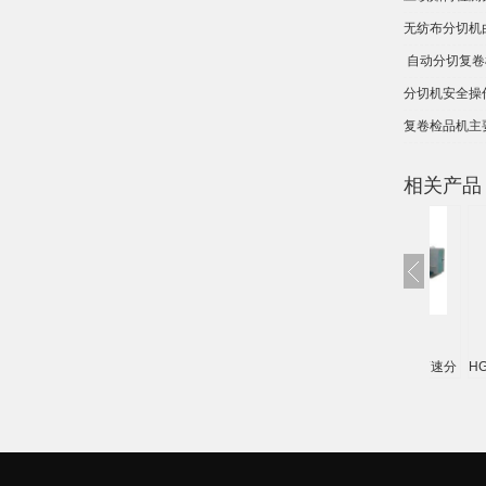
无纺布分切机
​ ​自动分切
分切机安全操
复卷检品机主
相关产品
HG-1600SB光学膜分切机
HG-2700SF/H伺服控制高速分
H
切机