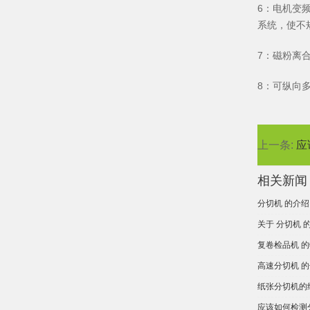
6：电机变
系统，使不
7：磁粉离
8：可纵向
上一条:
应
相关新闻
分切机 的介绍
关于 分切机 
复卷检品机 
高速分切机 
纸张分切机的
应该如何检测