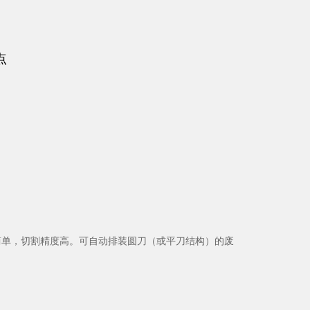
点
简单，切割精度高。可自动排装圆刀（或平刀结构）的废