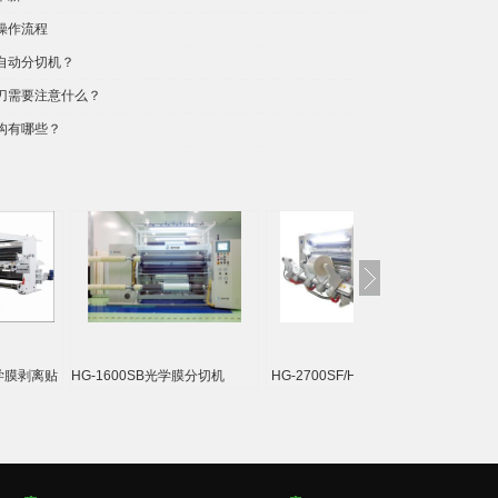
操作流程
自动分切机？
刀需要注意什么？
构有哪些？
 光学膜剥离贴
HG-1600SB光学膜分切机
HG-2700SF/H伺服控制高速分
HG-
切机