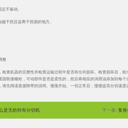
固定不振动。
有电磁干扰且远离干扰源的地方。
调整
，检查机器的完整性并检查运输过程中是否有任何损坏。检查损坏后，校
紧固联接螺栓，可动部件是否是柔性的，然后将相应的润滑油添加到每个
，请先阅读直接附带的说明。慢慢开始。一切正常后，慢慢提高分切速度
么是无纺纱布分切机
下一条:
复卷