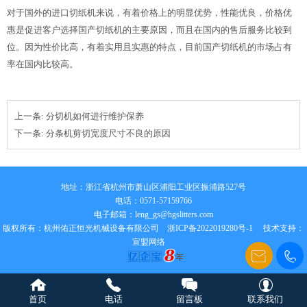
对于国外的进口切纸机来说，有着价格上的明显优势，性能优良，价格优
惠是促进客户选择国产切纸机的主要原因，而且在国内的售后服务比较到
位。因为性价比高，有着实用且实惠的特点，目前国产切纸机的市场占有
率在国内比较高。
上一条:
分切机如何进行维护保养
下一条:
分条机剪切宽度尺寸不良的原因
地址：浙江省杭州市萧山区浦阳工业区振浦路527号
电话：0571-57159766
电子邮箱：
leng_gs@hgslitters.com
版权所有：杭州佑正恒光机械设备有限公司
浙ICP备2022019280号-1
技术支持：
宣盟网络
首页
电话
留言板
联系我们