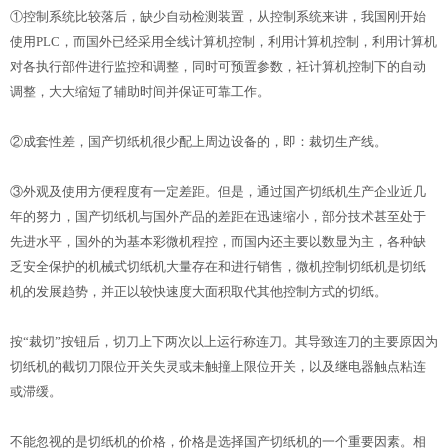
①控制系统比较落后，缺少自动检测装置，从控制系统来讲，我国刚开始
使用PLC，而国外已经采用全线计算机控制，利用计算机控制，利用计算机
对各执行部件进行监控和调整，同时可预置参数，衽计算机控制下的自动
调整，大大缩短了辅助时间并保证可靠工作。
②成套性差，国产切纸机很少配上周边设备的，即：裁切生产线。
③外观及使用方便程度有一定差距。但是，通过国产切纸机生产企业近几
年的努力，国产切纸机与国外产品的差距在迅速缩小，部分技术甚至处于
先进水平，国外的为基本彩微机程控，而国内还主要以数显为主，各种缺
乏安全保护的机械式切纸机大量存在和进行销售，微机控制切纸机是切纸
机的发展趋势，并正以较快速度大面积取代其他控制方式的切纸。
按“裁切”按钮后，切刀上下两次以上运行称连刀。其导致连刀的主要原因为
切纸机的截切刀限位开关失灵或未触撞上限位开关，以及继电器触点粘连
或滞缓。
不能忽视的是切纸机的价格，价格是选择国产切纸机的一个重要因素。相