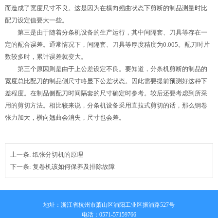
而造成了宽度尺寸不良。这是因为在横向翘曲状态下剪断的制品测量时比
配刀设定值要大一些。
第三是由于随着分条机设备的生产运行，其中间隔套、刀具等存在一
定的配合误差。通常情况下，间隔套、刀具等厚度精度为0.005。配刀时片
数较多时，累计误差就变大。
第三个原因则是由于上公差设定不良。要知道，分条机剪断的制品的
宽度总比配刀的制品侧尺寸略显下公差状态。因此需要提前预测好这种下
差程度。在制品侧配刀时间隔套的尺寸确定时参考。较后还要考虑到所采
用的剪切方法。相比较来说，分条机设备采用直拉式剪切的话，那么钢卷
张力加大，横向翘曲会消失，尺寸也会差。
上一条:
纸张分切机的原理
下一条:
复卷机该如何保养及排除故障
地址：浙江省杭州市萧山区浦阳工业区振浦路527号
电话：0571-57159766