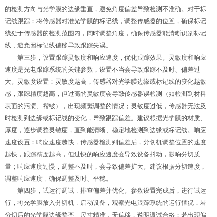
的检测方向与光学膜的边缘垂直，避免角度偏差导致检测不准确。对于标
记线跟踪：将传感器对准光学膜的标记线，调整传感器的位置，确保标记
线处于传感器的检测范围内，同时调整角度，确保传感器能清晰识别标记
线，避免因标记线偏移导致跟踪失误。
第三步，设置跟踪灵敏度和响应速度，优化跟踪效果。灵敏度和响应
速度是光电跟踪系统的关键参数，设置不当会导致跟踪不及时、偏差过
大。灵敏度设置：灵敏度越高，传感器对光学膜边缘或标记线的变化越敏
感，跟踪精度越高，但过高的灵敏度会导致传感器误检测（如检测到材料
表面的污渍、褶皱），出现频繁调整的情况；灵敏度过低，传感器无法及
时检测到边缘或标记线的变化，导致跟踪偏差。建议根据光学膜的材质、
厚度，逐步调整灵敏度，直到能清晰、稳定地检测到边缘或标记线。响应
速度设置：响应速度越快，传感器检测到偏差后，分切机调整位置的速度
越快，跟踪精度越高，但过快的响应速度会导致设备抖动，影响分切质
量；响应速度过慢，调整不及时，会导致偏差扩大。建议根据分切速度，
调整响应速度，确保调整及时、平稳。
第四步，试运行调试，排查偏差并优化。参数设置完成后，进行试运
行，将光学膜放入分切机，启动设备，观察光电跟踪系统的运行情况：若
分切后的光学膜边缘整齐、尺寸精准，无偏移，说明调试合格；若出现偏