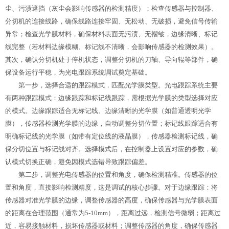
尘、污渍遮挡（灰尘会影响传感器的检测精度）；检查传感器与控制器、
分切机的连接线路，确保线路连接牢固、无松动、无破损，避免信号传输
异常；检查光学膜材料，确保材料表面无污渍、无褶皱，边缘清晰、标记
线完整（若材料边缘模糊、标记线不清晰，会影响传感器的检测效果）。
其次，确认分切机处于停机状态，调整分切机的刀轴、导向辊等部件，确
保设备运行平稳，为光电跟踪系统调试奠定基础。
第一步，选择合适的跟踪模式，匹配光学膜类型。光电跟踪系统主要
有两种跟踪模式：边缘跟踪和标记线跟踪，需根据光学膜的类型选择对应
的模式。边缘跟踪适合无标记线、边缘清晰的光学膜（如普通透明光学
膜），传感器检测光学膜的边缘，自动调整分切位置；标记线跟踪适合有
明确标记线的光学膜（如带有定位线的液晶膜），传感器检测标记线，确
保分切位置与标记线对齐。选择模式后，在控制器上设置对应的参数，确
认模式切换正确，避免因模式选错导致跟踪偏差。
第二步，调整光电传感器的位置和角度，确保检测精准。传感器的位
置和角度，直接影响检测精度，这是调试的核心步骤。对于边缘跟踪：将
传感器对准光学膜的边缘，调整传感器的高度，确保传感器与光学膜表面
的距离在合理范围（通常为5-10mm），距离过远，检测信号微弱；距离过
近，容易接触材料，损坏传感器或材料；调整传感器的角度，确保传感器