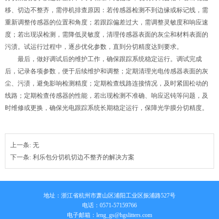
移、切边不整齐，需停机排查原因：若传感器检测不到边缘或标记线，需
重新调整传感器的位置和角度；若跟踪偏差过大，需调整灵敏度和响应速
度；若出现误检测，需降低灵敏度，清理传感器表面的灰尘和材料表面的
污渍。试运行过程中，逐步优化参数，直到分切精度达到要求。
最后，做好调试后的维护工作，确保跟踪系统稳定运行。调试完成
后，记录各项参数，便于后续维护和调整；定期清理光电传感器表面的灰
尘、污渍，避免影响检测精度；定期检查线路连接情况，及时紧固松动的
线路；定期检查传感器的性能，若出现检测不准确、响应迟钝等问题，及
时维修或更换，确保光电跟踪系统长期稳定运行，保障光学膜分切精度。
上一条: 无
下一条:
利乐包分切机切边不整齐的解决方案
地址：浙江省杭州市萧山区浦阳工业区振浦路527号
电话：0571-57159766
电子邮箱：
leng_gs@hgslitters.com