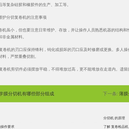
品等复杂硅胶和橡胶件的生产、加工等。
维护分切复卷机的注意事项
卷机虽小，但也要注意日常维护、存放，并让操作人员熟悉机器的结构和
和非金属材料。
分切复卷机的刃口应保持锋利，钝化或损坏的刃口应及时修磨或更换。多人
材料，严禁重叠切割。
分切复卷机剪切件必须摆放平稳，不得堆放过高，更不能堆放在走道内。遗
学膜分切机有哪些部分组成
下一条:
薄膜
分切机 的原理
的操作要求
了解 复卷检品机