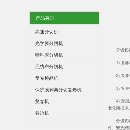
产品类别
高速分切机
光学膜分切机
分切复
特种膜分切机
1) 
无纺布分切机
2) 
复卷检品机
3) 
保护膜剥离分切复卷机
4) 
复卷机
老化而损坏
卷边机
分切复
件。安抚奶