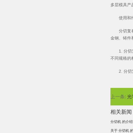
多层模具产
使用和
分切复
金钢、铸件
1. 
不同规格的
2. 
上一条:
光
相关新闻
分切机 的介绍
关于 分切机 