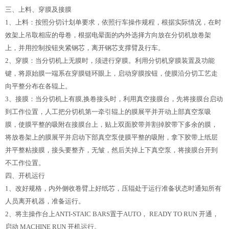
三、上料、穿膜及接膜
1、上料：按照分切计划单要求，依照行车操作规程，根据实际情况，在时
效架上吊取相应的母卷，根据电晕面的内外选择方向放在分切机放卷架
上，并用控制按钮夹紧钢芯，离开钢芯支撑臂及行车。
2、穿膜：当分切机上无膜时，须进行穿膜。利用分切机穿膜装置及功能
键，将原始膜一端系在穿膜链环眼上，启动穿膜按钮，使膜沿分切工艺走
向平整分布在各辊上。
3、接膜：当分切机上有膜,换卷接头时，利用真空接膜台，先将接膜台启动
到工作位置，人工把分切机第一牵引辊上的膜展平并开动上部真空泵吸
膜，使膜平整的吸附在接膜台上，贴上双面胶带并割掉胶带下多余的膜，
将放卷架上的膜展平并启动下部真空泵使膜平整的吸附，拿下胶带上纸层
并平整粘接膜，接头要整齐，无皱，然后关掉上下真空泵，将接膜台开到
不工作位置。
四、开机运行
1、改好规格，内外侧收卷臂上好纸芯，压辊处于运行准备状态时通知所有
人员离开机器，准备运行。
2、将主操作台上ANTI-STAIC BARS置于AUTO， READY TO RUN 开通，
启动 MACHINE RUN 开机运行。