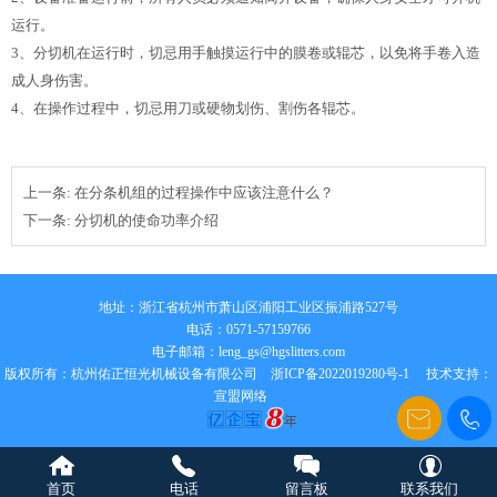
运行。
3、分切机在运行时，切忌用手触摸运行中的膜卷或辊芯，以免将手卷入造
成人身伤害。
4、在操作过程中，切忌用刀或硬物划伤、割伤各辊芯。
上一条:
在分条机组的过程操作中应该注意什么？
下一条:
分切机的使命功率介绍
地址：浙江省杭州市萧山区浦阳工业区振浦路527号
电话：0571-57159766
电子邮箱：
leng_gs@hgslitters.com
版权所有：杭州佑正恒光机械设备有限公司
浙ICP备2022019280号-1
技术支持：
宣盟网络
首页
电话
留言板
联系我们