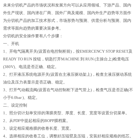
未来分切机产品的市场状况和发展方向可以从应用领域、下游产品、国内
外生产现状、国内潜在厂商、国外厂商及规模、国内外生产趋势等方面作
为分切机产品的加工技术形式，市场形势与预测、供需分析与预测、国内
需求等面向趋势的重要决策参考。
分切机的安全操作要有八个步骤：
一、开机
1、开电气隔离开关(设置在电控制柜前)，按EMERCENCY STOP RESET及
READY TO RUN 按钮，钥匙打开MACHINE 到 RUN (主操台上)检查电压
(380V)、电流是否正确、稳定。
2、打开液压系统电源开关(设置在主液压驱动架上)，检查主液压驱动系统
油位及压力表显示是否正确、稳定。
3、打开气动截流阀(设置在气动控制柜下进气管上)，检查气压是否正确(不
小于6.0bar )、稳定。
二、设定控制
1、照分切计划单安排的薄膜类型、厚度、长度、宽度等设置分切菜单。
2、从PDF中提起相应的BOPP膜档案。
3、设定相应规格膜的收卷长度、宽度。
4、选择相应的收卷工位，调整好压辊臂及压辊，安装好相应规格的纸芯。