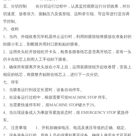
五、分切控制 在分切运行过程中，认真监控观察运行分切效果，对分
切速度、放卷张力、接触压力及弧形辊、边料牵引辊、导边等进行适当调
节控制。
六、收料
1、当内、外端收卷完毕机器停止运行时，利用卸膜按钮将膜放在准备好的
卸膜小车上，割断膜并用封口胶粘贴好膜卷。
2、运用夹头松开按钮松开卡头，检查各膜卷纸芯是否离开纸芯，若有一头
仍卡在纸芯上则用人工手动卸下膜卷。
3、确保所有膜离开夹头放在小车上后，运用装膜按钮升起收卷臂，安装上
相应的纸芯，将膜整齐贴附在纸芯上，进行下一次分切。
七、停车
1、当膜卷运行到设定长度时，设备自动停车。
2、在设备运行过程中，根据需要可按MACHINE STOP 停车。
3、当需要快速停车时， 按MACHINE STOP键大于2S。
4、当出现设备或人为事故等紧急状态时，按 EMERGENCY STOP 紧急停
车。
八、注意事项 1、开机前确保电压、电流及液压等值的正确、稳定。
2、设备准备运行前，所有人员必须通知离开设备，确保人身安全才可开机