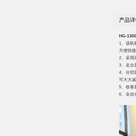
产品详
HG-13
1、该机
方便快捷
2、采用
3、走台
4、分切
可大大减
5、收卷
6、全自